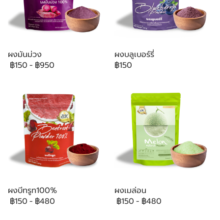
ผงมันม่วง
ผงบลูเบอร์รี่
฿150
-
฿950
฿150
ผงบีทรูท100%
ผงเมล่อน
฿150
-
฿480
฿150
-
฿480