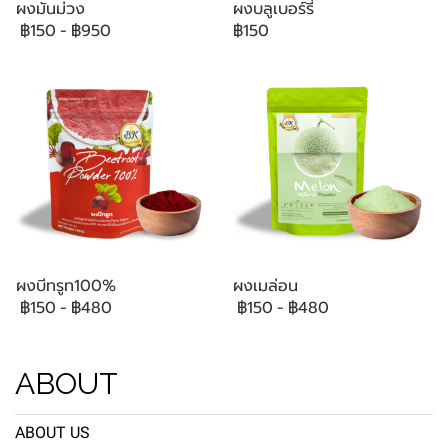
ผงมันม่วง
ผงบลูเบอร์รี่
฿150
-
฿950
฿150
ผงบีทรูท100%
ผงเมล่อน
฿150
-
฿480
฿150
-
฿480
ABOUT
ABOUT US