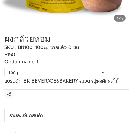
1/5
ผงกล้วยหอม
SKU : BN100
100g.
ขายแล้ว 0 ชิ้น
฿150
Option name 1
100g.
แบรนด์:
หมวดหมู่:
BK BEVERAGE&BAKERY
ผงผักผลไม้
แชร์
รายละเอียดสินค้า