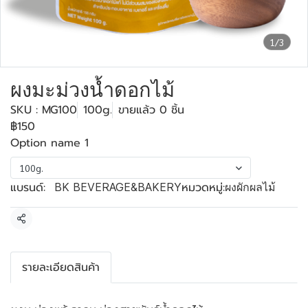
1/3
ผงมะม่วงน้ำดอกไม้
SKU : MG100
100g.
ขายแล้ว 0 ชิ้น
฿150
Option name 1
100g.
แบรนด์:
หมวดหมู่:
BK BEVERAGE&BAKERY
ผงผักผลไม้
แชร์
รายละเอียดสินค้า