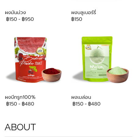
ผงมันม่วง
ผงบลูเบอร์รี่
฿150
-
฿950
฿150
ผงบีทรูท100%
ผงเมล่อน
฿150
-
฿480
฿150
-
฿480
ABOUT