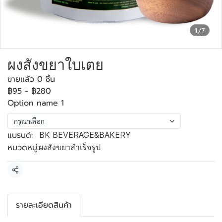
1/7
ผงสังขยาใบเตย
ขายแล้ว 0 ชิ้น
฿95
-
฿280
Option name 1
กรุณาเลือก
แบรนด์:
BK BEVERAGE&BAKERY
หมวดหมู่:
ผงสังขยาสำเร็จรูป
แชร์
รายละเอียดสินค้า