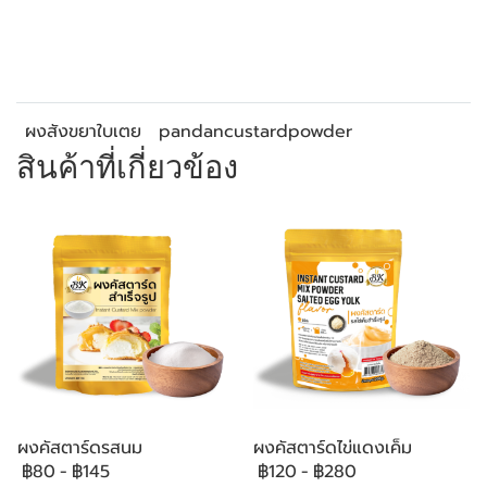
ผงสังขยาใบเตย
pandancustardpowder
สินค้าที่เกี่ยวข้อง
ผงคัสตาร์ดรสนม
ผงคัสตาร์ดไข่แดงเค็ม
฿80
-
฿145
฿120
-
฿280