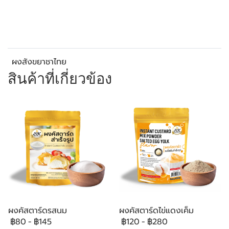
ผงสังขยาชาไทย
สินค้าที่เกี่ยวข้อง
ผงคัสตาร์ดรสนม
ผงคัสตาร์ดไข่แดงเค็ม
฿80
-
฿145
฿120
-
฿280